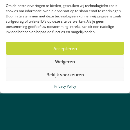
Lees verder
Om de beste ervaringen te bieden, gebruiken wij technologieën zoals
cookies om informatie over je apparaat op te slaan en/of te raadplegen.
Door in te stemmen met deze technologieën kunnen wij gegevens zoals
surfgedrag of unieke ID's op deze site verwerken. Als je geen
Duurzaam
Samenwerking
toestemming geeft of uw toestemming intrekt, kan dit een nadelige
invloed hebben op bepaalde functies en mogelijkheden.
Accepteren
Weigeren
Bekijk voorkeuren
Privacy Policy
25 mei 2026
Alldrain sluit een partnership
met Green Legacy GmbH
Lees meer