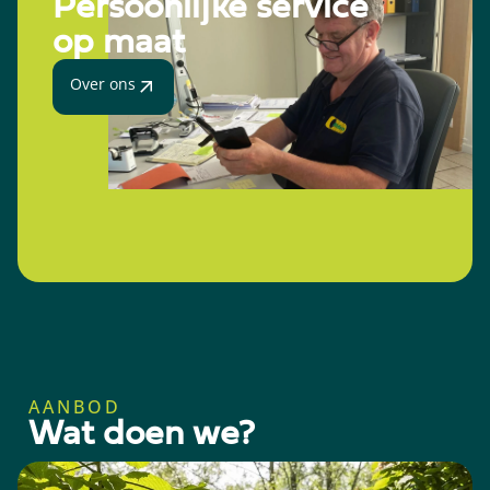
Persoonlĳke service
op maat
Over ons
AANBOD
Wat doen we?