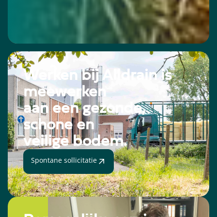
Werken bij Alldrain is
meewerken
aan een gezonde,
schone en
veilige bodem.
Spontane sollicitatie