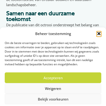
landschapsbeheer.
Samen naar een duurzame
toekomst
De publicatie van dit octrooi onderstreept het belang van
continue innovatie in onze sector. Bij Alldrain geloven we
Beheer toestemming
sterk in oplossingen die niet alleen technisch presteren,
maar ook toekomstgericht en ecologisch verantwoord
Om de beste ervaringen te bieden, gebruiken wij technologieën zoals
zijn.
cookies om informatie over je apparaat op te slaan en/of te raadplegen.
Door in te stemmen met deze technologieën kunnen wij gegevens zoals
Wil je weten hoe dit type buis kan worden toegepast in
surfgedrag of unieke ID's op deze site verwerken. Als je geen
jouw project of ben je benieuwd naar lopende testcases?
toestemming geeft of uw toestemming intrekt, kan dit een nadelige
invloed hebben op bepaalde functies en mogelijkheden.
Neem gerust contact met ons op en we denken graag
met je mee.
Accepteren
👉
Lees het volledige artikel op de website van Centexbel
Weigeren
VORIGE
VOLGENDE
Dode populieren krijgen tweede leven
Verdubbeling aantal bloemrijke vierkante meters door geleasde bijen op ons terrein
Bekijk voorkeuren