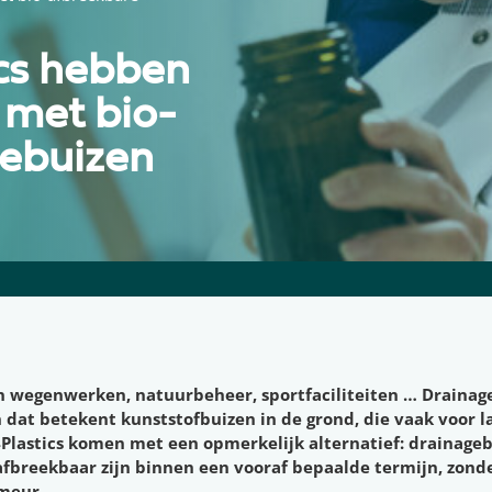
ics hebben
 met bio-
gebuizen
 wegenwerken, natuurbeheer, sportfaciliteiten … Drainage i
n dat betekent kunststofbuizen in de grond, die vaak voor l
B4Plastics komen met een opmerkelijk alternatief: drainage
afbreekbaar zijn binnen een vooraf bepaalde termijn, zonde
imeur.