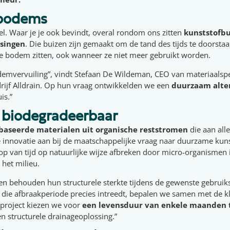
 bodems
 wel. Waar je je ook bevindt, overal rondom ons zitten
kunststofb
singen
. Die buizen zijn gemaakt om de tand des tijds te doorstaa
de bodem zitten, ook wanneer ze niet meer gebruikt worden.
mvervuiling”, vindt Stefaan De Wildeman, CEO van materiaalspec
rijf Alldrain. Op hun vraag ontwikkelden we een
duurzaam alte
is.”
 biodegradeerbaar
baseerde
materialen uit organische reststromen
die aan all
e innovatie aan bij de maatschappelijke vraag naar duurzame kuns
op van tijd op natuurlijke wijze afbreken door micro-organismen
 het milieu.
en behouden hun structurele sterkte tijdens de gewenste gebrui
r die afbraakperiode precies intreedt, bepalen we samen met de k
 project kiezen we voor
een levensduur van enkele maanden 
 én structurele drainageoplossing.”