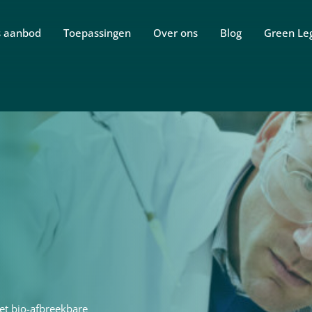
 aanbod
Toepassingen
Over ons
Blog
Green Le
et bio-afbreekbare