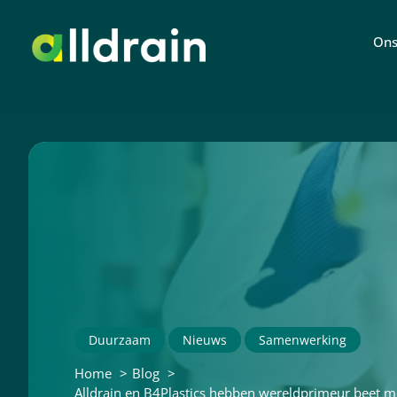
Ons
Duurzaam
Nieuws
Samenwerking
Home
Blog
Alldrain en B4Plastics hebben wereldprimeur beet m