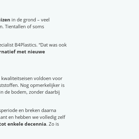
uizen
in de grond – veel
n. Tientallen of soms
ialist B4Plastics. “Dat was ook
rnatief met nieuwe
e kwaliteitseisen voldoen voor
tstoffen. Nog opmerkelijker is
 in de bodem, zonder daarbij
ksperiode en breken daarna
lant en hebben we volledig zelf
tot enkele decennia
. Zo is