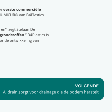
de
eerste commerciële
l HUMICUR® van B4Plastics
ren”, zegt Stefaan De
 grondstoffen
.” B4Plastics is
oor de ontwikkeling van
VOLGENDE
Alldrain zorgt voor drainage die de bodem herstelt