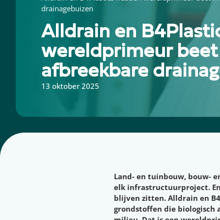
drainagebuizen
Alldrain en B4Plast
wereldprimeur beet
afbreekbare draina
13 oktober 2025
Land- en tuinbouw, bouw- en
elk infrastructuurproject. E
blijven zitten. Alldrain en 
grondstoffen die biologisch 
milieu. Dat is een wereldpr