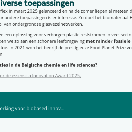
diverse toepassingen
iflex in maart 2025 gelanceerd en na de zomer liepen al meteen 
or andere toepassingen is er interesse. Zo doet het biomateriaa
rol van ondergrondse glasvezelnetwerken.
e een oplossing voor verborgen plastic reststromen in veel secto
ken we zo aan een schonere leefomgeving
met minder fossiele
 toe. In 2021 won het bedrijf de prestigieuze Food Planet Prize v
n.
es in de Belgische chemie en life sciences?
voor de essenscia Innovation Award 2025
.
Alldrain en Stichting Agrodome: een nieuwe samenwerking voor biobased innovatie